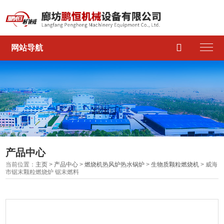

网站导航
产品中心
当前位置：
主页
>
产品中心
>
燃烧机热风炉热水锅炉
>
生物质颗粒燃烧机
> 威海
市锯末颗粒燃烧炉 锯末燃料