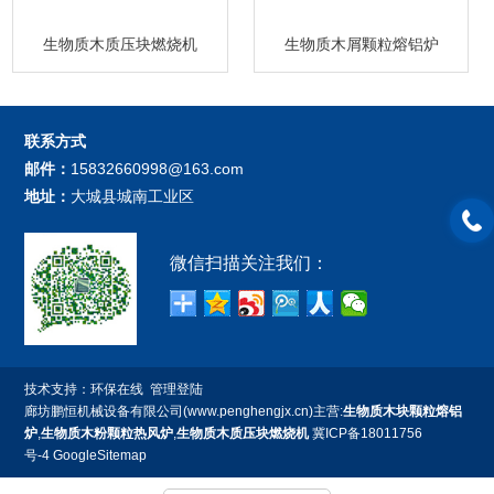
生物质木质压块燃烧机
生物质木屑颗粒熔铝炉
联系方式
邮件：
15832660998@163.com
地址：
大城县城南工业区
微信扫描关注我们：
技术支持：
环保在线
管理登陆
廊坊鹏恒机械设备有限公司(www.penghengjx.cn)主营:
生物质木块颗粒熔铝
炉
,
生物质木粉颗粒热风炉
,
生物质木质压块燃烧机
冀ICP备18011756
号-4
GoogleSitemap