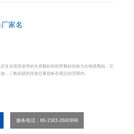
器厂家名
电仪专业现货使用的木质颗粒和秸秆颗粒统称为生物质颗粒，它
排放，二氧化碳的排放总量指标在规定的范围内。
服务电话
：86-1583-2660998