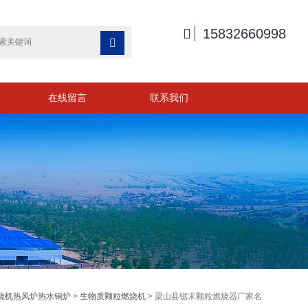

15832660998

在线留言
联系我们
烧机热风炉热水锅炉
>
生物质颗粒燃烧机
> 梁山县锯末颗粒燃烧器厂家名