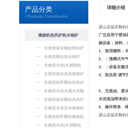
详细介绍
产品分类
/ Products Classification
梁山县锯末颗粒
广泛应用于喷涂
燃烧机热风炉热水锅炉
燥设备；涂料、
生物质锯末颗粒熔铝炉
1、使用燃料：
生物质颗粒热水锅炉
2、：沸腾式半
生物质木粉|木屑颗粒
3、：设备在微
熔铝炉
生物质锯末热风燃烧炉
4、热负荷 调节
生物质秸秆颗粒热风炉
生物质木粉木屑木块颗
5、无焦油、废
水洗焦油带来的
粒热风炉
生物质锯末颗粒热风炉
6、操作简单、
生物质木质压块燃烧机
梁山县锯末颗粒
生物质秸秆颗粒燃烧机
生物质木粉|木屑颗粒