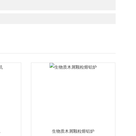
机
生物质木屑颗粒熔铝炉