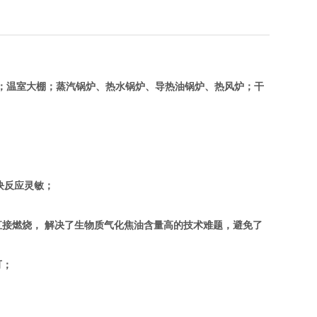
；温室大棚；蒸汽锅炉、热水锅炉、导热油锅炉、热风炉；干
块反应灵敏；
接燃烧， 解决了生物质气化焦油含量高的技术难题，避免了
可；