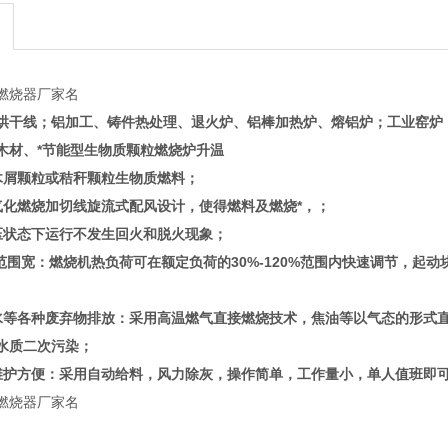
燃烧器厂家名
烘干线；铝加工、铸件热处理、退火炉、铝棒加热炉、熔铝炉；工业窑炉
木材、
*节能型生物质颗粒燃烧炉升温
木屑颗粒或秸秆颗粒生物质燃料；
气化燃烧加切线旋流式配风设计，使得燃料及燃烧*，；
压状态下运行不发生回火和脱火现象；
范围宽：燃烧机热负荷可在额定负荷的30%-120%范围内快速调节，起动
水等各种废弃物排放：采用高温燃气直接燃烧技术，焦油等以气态的形式直
水质二次污染；
维护方便：采用自动给料，风力除灰，操作简单，工作量小，单人值班即
燃烧器厂家名