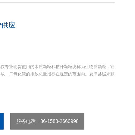
炉供应
电仪专业现货使用的木质颗粒和秸秆颗粒统称为生物质颗粒，它
排放，二氧化碳的排放总量指标在规定的范围内。夏津县锯末颗
服务电话
：86-1583-2660998