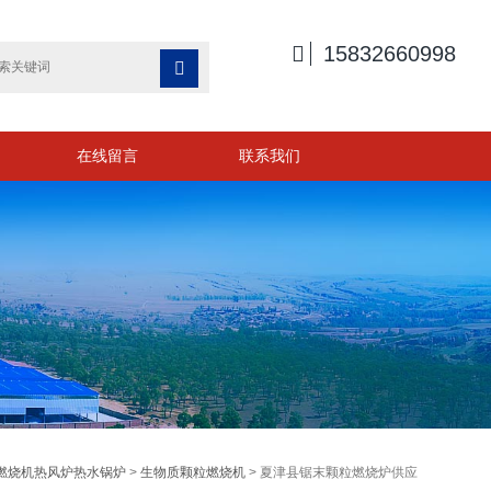

15832660998

在线留言
联系我们
燃烧机热风炉热水锅炉
>
生物质颗粒燃烧机
> 夏津县锯末颗粒燃烧炉供应