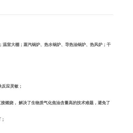
；温室大棚；蒸汽锅炉、热水锅炉、导热油锅炉、热风炉；干
块反应灵敏；
接燃烧， 解决了生物质气化焦油含量高的技术难题，避免了
可；