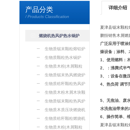
详细介绍
产品分类
/ Products Classification
夏津县锯末颗粒
鹏恒销售木屑燃
燃烧机热风炉热水锅炉
广泛应用于喷涂
生物质锯末颗粒熔铝炉
燥设备；涂料、
生物质颗粒热水锅炉
1、使用燃料：
生物质木粉|木屑颗粒
2、：沸腾式半
熔铝炉
生物质锯末热风燃烧炉
3、：设备在微
生物质秸秆颗粒热风炉
4、热负荷 调节
生物质木粉木屑木块颗
5、无焦油、废
粒热风炉
生物质锯末颗粒热风炉
水洗焦油带来的
生物质木质压块燃烧机
6、操作简单、
生物质秸秆颗粒燃烧机
夏津县锯末颗粒
生物质木粉|木屑颗粒