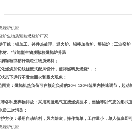
燃烧炉供应
烧炉生物质颗粒燃烧炉厂家
烘干线；铝加工、铸件热处理、退火炉、铝棒加热炉、熔铝炉；工业窑炉
木材、
*节能型生物质颗粒燃烧炉升温
木屑颗粒或秸秆颗粒生物质燃料；
气化燃烧加切线旋流式配风设计，使得燃料及燃烧*，；
压状态下运行不发生回火和脱火现象；
范围宽：燃烧机热负荷可在额定负荷的30%-120%范围内快速调节，起动
水等各种废弃物排放：采用高温燃气直接燃烧技术，焦油等以气态的形式直
水质二次污染；
维护方便：采用自动给料，风力除灰，操作简单，工作量小，单人值班即
燃烧炉供应