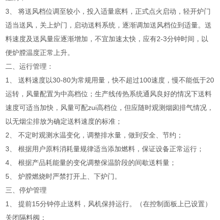
3、 将送风档位调至较小，投入适量底料，正式点火启动，轻开炉门
适当送风，关上炉门，启动送料系统，逐渐调加送风档位到适量。送
料速度及送风量应逐渐增加，不宜加速太快，应有2-3分钟时间，以
便炉膛温度正常上升。
二、运行管理：
1、 送料速度以30-80为常规用量，快不超过100速度，慢不能低于20
运转，风量配置为中高档位；生产线传热系统通风良好的情况下送料
速度可适当加快，风量可配zui高档位，但应随时观测烟囱排气情况，
以无烟尘排放为确定送料速度的标准；
2、 不定时观测水温变化，调整排水量，做到安全、节约；
3、 根据用户原料消耗量规律适当添加燃料，保证设备正常运行；
4、 根据产品耗能量的变化调整保温阶段的间歇送料量；
5、 炉膛燃烧时严禁打开上、下炉门。
三、停炉管理
1、 提前15分钟停止送料，风机保持运行。（在控制面板上已设置）
关闭隔料阀；