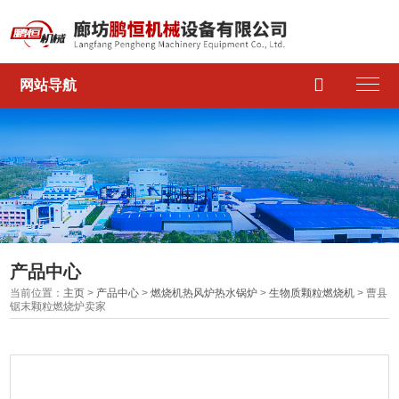

网站导航
产品中心
当前位置：
主页
>
产品中心
>
燃烧机热风炉热水锅炉
>
生物质颗粒燃烧机
> 曹县
锯末颗粒燃烧炉卖家