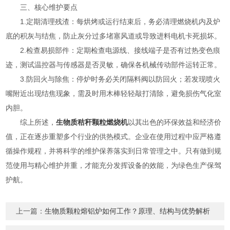
三、核心维护要点
1.定期清理残渣：每烘烤或运行结束后，务必清理燃烧机内及炉
底的积灰与结焦，防止灰分过多堵塞风道或导致进料电机卡死损坏。
2.检查易损部件：定期检查电源线、接线端子是否有过热变色痕
迹，测试温控器与传感器是否灵敏，确保各机械传动部件运转正常。
3.防回火与除焦：停炉时务必关闭隔料阀以防回火；若发现喷火
嘴附近出现结焦现象，需及时用木棒轻轻敲打清除，避免损伤气化室
内胆。
综上所述，
生物质秸秆颗粒燃烧机
以其出色的环保效益和经济价
值，正在逐步重塑多个行业的供热模式。企业在使用过程中应严格遵
循操作规程，并将科学的维护保养落实到日常管理之中。只有做到规
范使用与精心维护并重，才能充分发挥设备的效能，为绿色生产保驾
护航。
上一篇：
生物质颗粒熔铝炉如何工作？原理、结构与优势解析