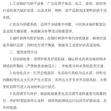
1.工业锅炉与烘干设备：广泛应用于食品、化工、造纸、纺织等
行业的蒸汽锅炉改造，以及木材、饲料、农产品和泡沫塑料的烘干流
水线。
2.农业与供暖系统：适用于乡镇集中供暖、小区热水锅炉配套以
及温室大棚采暖，有效解决冬季清洁取暖需求。
3.烟叶烘烤与窑炉加热：在烟叶烤房中替代传统煤炭，精准控温
提升烟叶品质；同时也可用于陶瓷、熔炼等工业窑炉的高温加热。
二、规范使用方法
1.启动前检查：清理炉桥及炉底积碳，确认料仓内有合格的纯木
屑或秸秆颗粒（严禁铁质杂物混入），并检查冷却水系统是否注满。
2.自动化点火：打开总电源后，先启动引风机与点火器，待料仓
内颗粒埋住点火孔并产生火苗后，关闭点火开关并开启鼓风机，火势
变旺后即可进入自动给料运行状态。
3.负荷调节与停炉：根据耗能量变化灵活调节送料速度与风量档
位；停炉时需提前停止送料，保持风机继续运行以排尽炉膛余温，后
关闭电源。