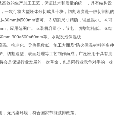
及高效的生产加工工艺，保证技术和质量的统一，具有结构设
切割，一次可将大型坯体分切成几十块，切割速度是一般切割机的
0mm到500mm皆可。 3.切割尺寸精确，误差很小。 4.可
0mm，应用范围广。 5.装机容量小，节电，切割能耗低。 6.结
0mm 300×500×60mm等。水泥发泡保温板
高温、抗老化、导热系数低、施工方面及*防火保温材料等多种
护、切割造型，表面处理等工艺制作而成，广泛应用于具有庞
世，将会是保温行业发展的一次革命，也是同行业竞争对手的一掬
。
射，无污染环境，符合国家节能减排政策。