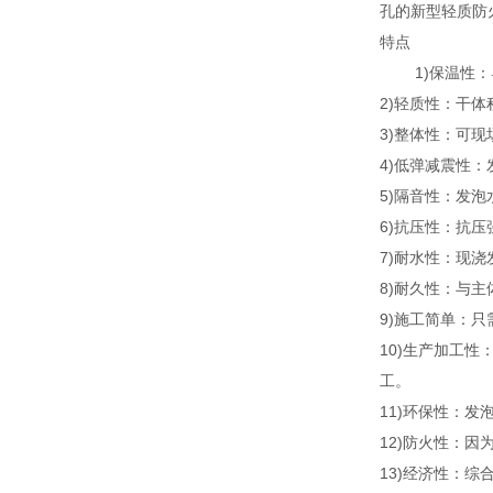
孔的新型轻质防
特点
1)保温性：导热系
2)轻质性：干体
3)整体性：可
4)低弹减震性
5)隔音性：发泡
6)抗压性：抗压强度
7)耐水性：现
8)耐久性：与
9)施工简单：只
10)生产加工
工。
11)环保性：
12)防火性：
13)经济性：综