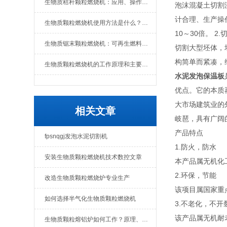
生物质秸秆颗粒燃烧机：应用、操作与日常维护全解析
泡沫混凝土切割
计合理、生产操
生物质颗粒燃烧机使用方法是什么？维护要点有哪些
10～30倍。 
生物质锯末颗粒燃烧机：可再生燃料的热能转换设备
切割大型坯体，坯
构简单而紧凑，维修
生物质颗粒燃烧机的工作原理和主要组成部分
水泥发泡保温板
优点。它的本质
大市场建筑业的
相关文章
岐琶，具有广阔
产品特点
fpsnqgj发泡水泥切割机
1.防火，防水
安装生物质颗粒燃烧机技术数控文章
本产品属无机化
2.环保，节能
改造生物质颗粒燃烧炉专业生产
该项目属国家重
如何选择半气化生物质颗粒燃烧机
3.不老化，不开
该产品属无机耐
生物质颗粒熔铝炉如何工作？原理、结构与优势解析