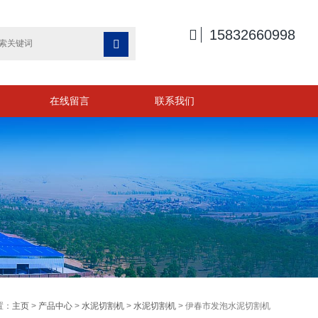

15832660998

在线留言
联系我们
置：
主页
>
产品中心
>
水泥切割机
>
水泥切割机
> 伊春市发泡水泥切割机