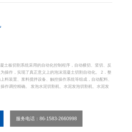
机
混凝土板切割系统采用的自动化控制程序，自动横切、竖切、反
为操作，实现了真正意义上的泡沫混凝土切割自动化。 2．整
动上料装置、浆料搅拌设备、触控操作系统等组成，自动配料、
操作调控精确。 发泡水泥切割机、水泥发泡切割机、水泥发
服务电话
：86-1583-2660998