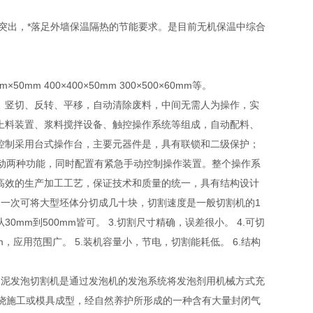
突出，*落足外墙保温隔热的节能要求。是目前无机保温中综合
m 400×400×50mm 300×500×60mm等。
、竖切、反转、平移，自动清除废料，中间无需人为操作，实
上料装置、浆料搅拌设备、触控操作系统等组成，自动配料、
控制采用台式操作台，主要元器件是，具有联锁和二级保护；
动两种功能，同时配置有紧急手动控制操作装置。整个操作系
高效的生产加工工艺，保证技术和质量的统一，具有结构设计
，一次可将大型坯体分切成几十块，切割速度是一般切割机的1
0mm到500mm皆可。 3.切割尺寸精确，误差很小。 4.可切
mm，应用范围广。 5.装机容量小，节电，切割能耗低。 6.结构
左右。水泥发泡切割机是通过发泡机的发泡系统将发泡剂用机械方式充
浇施工或模具成型，经自然养护所形成的一种含有大量封闭气