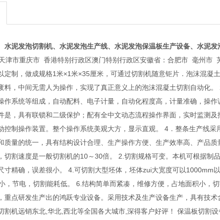
、水泥发泡切割机、水泥发泡生产线、水泥发泡保温板生产设备、水泥发
天津市重庆市 香港特别行政区澳门特别行政区安徽省：合肥市 毫州市 芜湖
以定制，做成规格1米×1米×35厘米，可通过切割机随意钜片．泡沫混
废料，中间无需人为操作，实现了真正意义上的泡沫混凝土切割自动化。 
操作系统等组成，自动配料、电子计量，自动化程度高，计量准确，操作调
件是，具有联锁和二级保护；配有全中文动态流程操作界面，实时监测及
动控制操作装置。整个操作系统美观大方，显示直观。 4．整条生产线采
和质量的统一，具有结构设计合理、生产操作方便、生产效率高、产品质量
切割速度是一般切割机的10～30倍。 2.切割规格可变。本机可根据制
割尺寸精确，误差很小。 4.可切割大型坯体，坯体zui大宽度可以1000mm
容量小，节电，切割能耗低。 6.结构简单而紧凑，维修方便，占地面积小
，重点研发生产出的鸿跃专业设备。采用技术及生产设备生产，具有技术
切割机远销东北,华北,西北等全国各大城市,深得客户好评！ 保温板切割