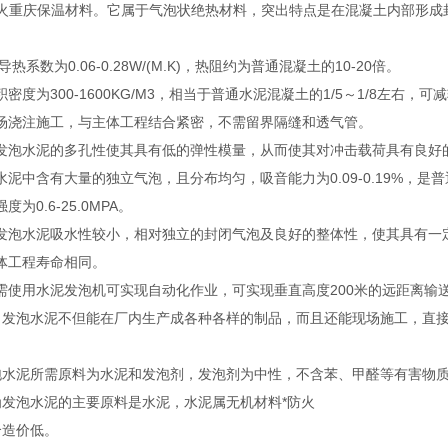
火重庆保温材料。它属于气泡状绝热材料，突出特点是在混凝土内部形成
数为0.06-0.28W/(M.K)，热阻约为普通混凝土的10-20倍。
积密度为300-1600KG/M3，相当于普通水泥混凝土的1/5～1/8左右，
现场浇注施工，与主体工程结合紧密，不需留界隔缝和透气管。
：发泡水泥的多孔性使其具有低的弹性模量，从而使其对冲击载荷具有良好
水泥中含有大量的独立气泡，且分布均匀，吸音能力为0.09-0.19%，
为0.6-25.0MPA。
浇发泡水泥吸水性较小，相对独立的封闭气泡及良好的整体性，使其具有一
主体工程寿命相同。
需使用水泥发泡机可实现自动化作业，可实现垂直高度200米的远距离输送，
性：发泡水泥不但能在厂内生产成各种各样的制品，而且还能现场施工，直
发泡水泥所需原料为水泥和发泡剂，发泡剂为中性，不含苯、甲醛等有害物
因为发泡水泥的主要原料是水泥，水泥属无机材料*防火
合造价低。