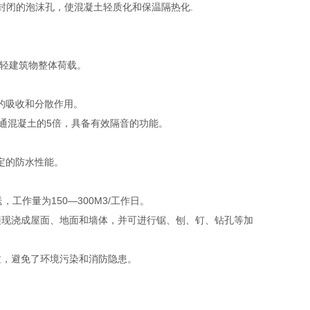
封闭的泡沫孔，使混凝土轻质化和保温隔热化.
可减轻建筑物整体荷载。
的吸收和分散作用。
是普通混凝土的5倍，具备有效隔音的功能。
定的防水性能。
工作量为150—300M3/工作日。
接现浇成屋面、地面和墙体，并可进行锯、刨、钉、钻孔等加
质，避免了环境污染和消防隐患。