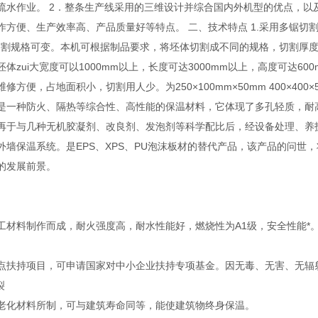
流水作业。 2．整条生产线采用的三维设计并综合国内外机型的优点，以
作方便、生产效率高、产品质量好等特点。 二、技术特点 1.采用多锯
2.切割规格可变。本机可根据制品要求，将坯体切割成不同的规格，切割厚度从3
体zui大宽度可以1000mm以上，长度可达3000mm以上，高度可达60
方便，占地面积小，切割用人少。为250×100mm×50mm 400×400×5
是一种防火、隔热等综合性、高性能的保温材料，它体现了多孔轻质，耐
再于与几种无机胶凝剂、改良剂、发泡剂等科学配比后，经设备处理、养
外墙保温系统。是EPS、XPS、PU泡沫板材的替代产品，该产品的问
的发展前景。
工材料制作而成，耐火强度高，耐水性能好，燃烧性为A1级，安全性能*
点扶持项目，可申请国家对中小企业扶持专项基金。因无毒、无害、无辐
裂
老化材料所制，可与建筑寿命同等，能使建筑物终身保温。