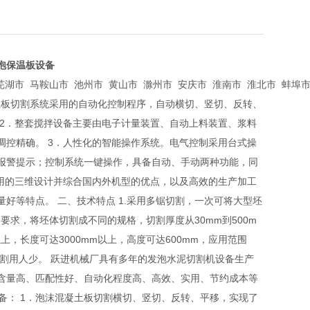
泡保温板设备
市 马鞍山市 池州市 黄山市 滁州市 安庆市 淮南市 淮北市 蚌埠市 
凝土板切割系统采用的自动化控制程序，自动横切、竖切、反转、
2．整套搅拌设备主要由电子计量装置、自动上料装置、浆料
控精确。 3．人性化的智能操作系统。电气控制采用台式操
报警提示；控制系统一键操作，具备自动、手动两种功能，同
用的三维设计并综合国内外机型的优点，以及高效的生产加工
好等特点。 二、技术特点 1.采用多锯切割，一次可将大型坯
品要求，将坯体切割成不同的规格，切割厚度从30mm到500m
以上，长度可达3000mm以上，高度可达600mm，应用范围
，切割用人少。 跃进机械厂具有多年的发泡水泥切割机设备生产
含量高、匹配性好、自动化程度高、高效、实用、节约成本等
设备： 1．泡沫混凝土板切割横切、竖切、反转、平移，实现了