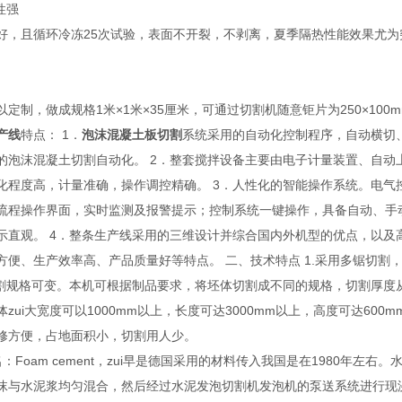
性强
好，且循环冷冻25次试验，表面不开裂，不剥离，夏季隔热性能效果尤为
制，做成规格1米×1米×35厘米，可通过切割机随意钜片为250×100mm×50m
产线
特点： 1．
泡沫混凝土板切割
系统采用的自动化控制程序，自动横切
的泡沫混凝土切割自动化。 2．整套搅拌设备主要由电子计量装置、自动
化程度高，计量准确，操作调控精确。 3．人性化的智能操作系统。电气
流程操作界面，实时监测及报警提示；控制系统一键操作，具备自动、手
示直观。 4．整条生产线采用的三维设计并综合国内外机型的优点，以及
方便、生产效率高、产品质量好等特点。 二、技术特点 1.采用多锯切割
.切割规格可变。本机可根据制品要求，将坯体切割成不同的规格，切割厚度从3
zui大宽度可以1000mm以上，长度可达3000mm以上，高度可达600
修方便，占地面积小，切割用人少。
Foam cement，zui早是德国采用的材料传入我国是在1980年
沫与水泥浆均匀混合，然后经过水泥发泡切割机发泡机的泵送系统进行现