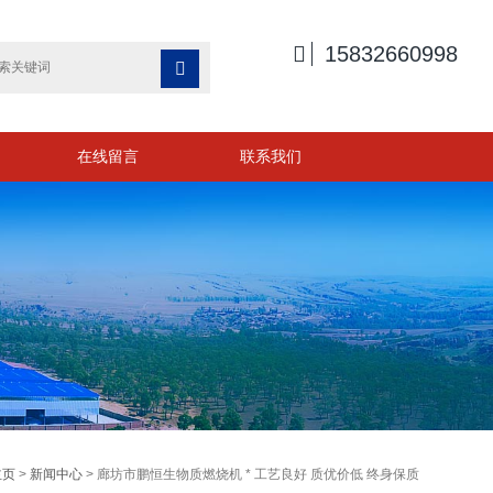

15832660998

在线留言
联系我们
主页
>
新闻中心
> 廊坊市鹏恒生物质燃烧机 * 工艺良好 质优价低 终身保质