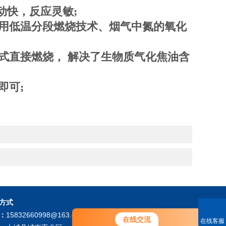
动快，反应灵敏;
用低温分段燃烧技术、烟气中氮的氧化
式直接燃烧， 解决了生物质气化焦油含
即可;
方式
您好！欢迎前来咨询，很高兴为您
：
15832660998@163.com
在线交流
在线客服
服务，请问您要咨询什么问题呢？