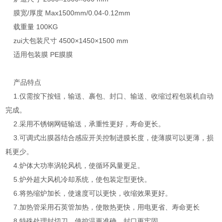
膜宽/厚度 Max1500mm/0.04-0.12mm
载重量 100KG
zui大包装尺寸 4500×1450×1500 mm
适用包装膜 PE膜膜
产品特点
1.仅需按下按钮，输送、裹包、封口、输送、收缩过程包装机自动
完成。
2.采用不锈钢网链输送，承重性更好，寿命更长。
3.可调式出膜器结合感应开关控制进膜长度，使薄膜可以更薄，损
耗更少。
4.炉体大功率涡轮风机，使循环风量更足。
5.炉外超大风机冷却系统，使包装定型更快。
6.将热缩炉加长，使速度可以更快，收缩效果更好。
7.加热管采用石英管加热，使散热更快，用电更省、寿命更长
8.特殊处理封切刀，使控温更准确，封口更牢固。