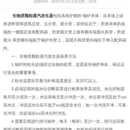
更新时间：2020-05-25 点击次数：1928
生物质颗粒蒸汽发生器
包括具有炉膛的 锅炉本体，在本体上设
有进料管和进风总管、点火管、观火管，其特征在于：所述本体的底
端的一侧固定设有配风箱，所述观火管上接有横向端观火风管，所述
观火 风管横向端贴于锅炉外壁上，该观火风管竖向端向下伸入配风箱
内。
一、生物质颗粒蒸汽发生器保养方法
1.锅炉的给水必须经过合格的处理，这是延长锅炉寿命，保证运
行安全的重要事项。
2.给水温度应尽量与炉体温度接近，在20℃以上。
3.必须定期对低水位切断装置进行检查保养及清洗。水位控制器
每月至少清洗一次，水位表每天至少冲洗一次。水位表冲洗应处于zui
高水位；冲洗后水位应不低于zui低安全水位，如一次冲洗不净，可多
次冲洗，但必须在zui高水位时冲洗。
4.需要定期进行排污操作，每天（每班）至少一次，排污后应检
查排污阀是否因污物影响而有泄漏现象；如有则必须予以排除。