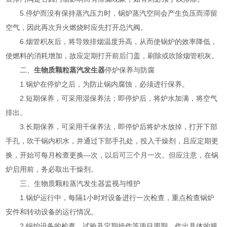
5.停炉而没有保持蒸汽压力时，锅炉蒸汽空间会产生负压而滞留
空气，因此再次升火燃烧时应先打开总汽阀。
6.烟管积灰后，将导致排烟温度升高，从而使锅炉的效率降低，
使燃料的消耗增加，故应定期打开前后门盖，刷除或吹除烟管积灰。
二、
生物质颗粒蒸汽发生器
停炉保养与防腐
1.锅炉在停炉之后，为防止锅内腐蚀，必须进行保养。
2.短期保养，可采用湿保养法；即停炉后，将炉水加满，将空气
排出。
3.长期保养，可采用干保养法，即停炉后将炉水放掉，打开下部
手孔，吹干锅内积水，并通过下部手孔处，投入干燥剂，且应定期更
换，开始可每月检查更换—次，以后可三个月一次。但应注意，在锅
炉启用前，务必取出干燥剂。
三、生物质颗粒蒸汽发生器监视与维护
1.锅炉运行中，每隔1小时对设备进行一次检查，重点检查锅炉
安件和转动设备的运行情况。
2.锅炉设备的检查、试验及定期操作等项目周期，作出具体的规