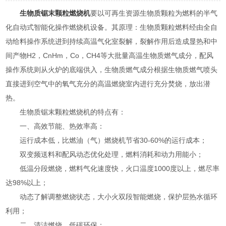
生物质锯末颗粒燃烧机
要以可再生资源生物质颗粒为燃料的半气
化自动式智能化操作燃烧机设备。其原理：生物质颗粒燃料经由全自
动给料操作系统进到持续高温气化室裂解，裂解作用后造成显热和中
间产物H2，CnHm，Co，CH4等大批量高温生物质燃气成分，配风
操作系统则从火炉的底端供入，生物质燃气成分根据生物质燃气喷头
直接进到空气中的氧气充分的高温燃烧室内进行充分焚烧，放出潜
热。
生物质锯末颗粒燃烧机的特点有：
一、高效节能、热效率高：
运行成本低，比燃油（气）燃烧机节省30-60%的运行成本；
双变频送料和配风动态优化处理，燃料消耗和动力用能小；
低温分段燃烧，燃料气化速度快，火口温度1000度以上，燃尽率
达98%以上；
动态了解调整燃烧状态，大小火双段智能燃烧，保护层热水循环
利用；
二、清洁燃烧、低碳环保：