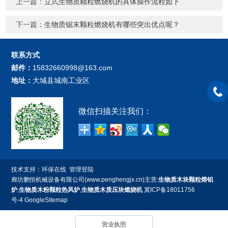
上一篇：
立式生物质颗粒燃烧机的具体操作流程如下
下一篇：
生物质锯末颗粒燃烧机有哪些突出优点呢？
联系方式
邮件：
15832660998@163.com
地址：
大城县城南工业区
微信扫描关注我们：
技术支持：
环保在线
管理登陆
廊坊鹏恒机械设备有限公司(www.penghengjx.cn)主营:
生物质木块颗粒熔铝
炉
,
生物质木粉颗粒热风炉
,
生物质木质压块燃烧机
冀ICP备18011756
号-4
GoogleSitemap
营业执照